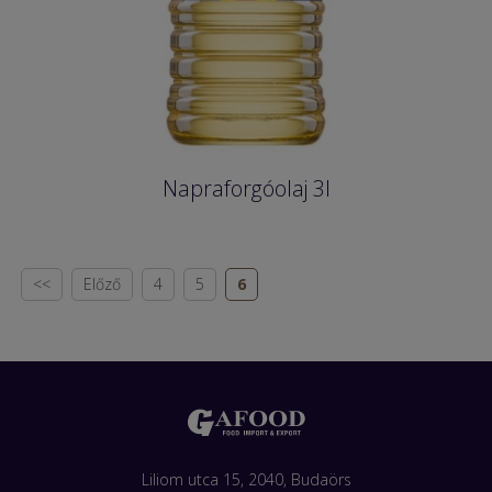
Napraforgóolaj 3l
<<
Előző
4
5
6
Liliom utca 15, 2040, Budaörs