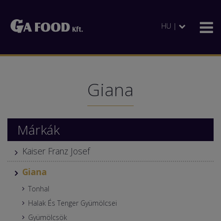
HU |
Giana
Márkák
Kaiser Franz Josef
Giana
Tonhal
Halak És Tenger Gyümölcsei
Gyümölcsök