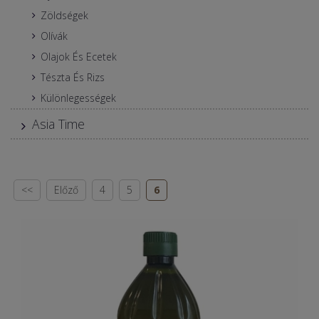
Zöldségek
Olívák
Olajok És Ecetek
Tészta És Rizs
Különlegességek
Asia Time
<<
Előző
4
5
6