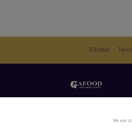
Főoldal
Term
Liliom utca 15, 2040, Budaörs
Hungary
mob.: +36 20 204 2195
We use co
e-mail:
office@gafood.hu