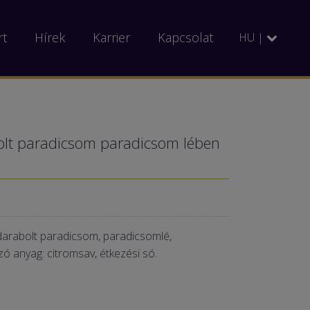
rt
Hírek
Karrier
Kapcsolat
HU |
olt paradicsom paradicsom lében
arabolt paradicsom, paradicsomlé,
 anyag: citromsav, étkezési só.