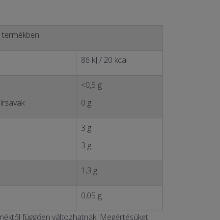
g termékben:
86 kJ / 20 kcal
<0,5 g
írsavak
0 g
3 g
3 g
1,3 g
0,05 g
éktől függően változhatnak. Megértésüket