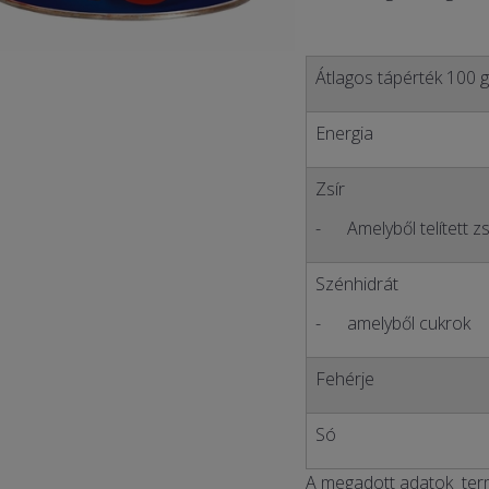
Átlagos tápérték 100 
Energia
Zsír
- Amelyből telített zs
Szénhidrát
- amelyből cukrok
Fehérje
Só
A megadott adatok term