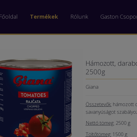
Főoldal
Termékek
Rólunk
Gaston Csopo
Hámozott, darab
2500g
Giana
Összetevők:
hámozott d
savanyúságot szabályozó
Nettó tömeg:
2500 g
Töltőtömeg:
1500 g