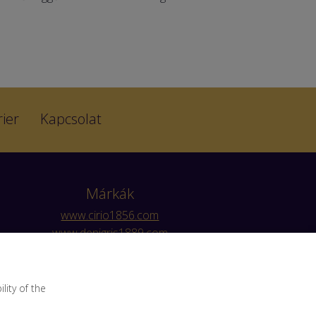
ier
Kapcsolat
Márkák
www.cirio1856.com
www.denigris1889.com
www.myzwan.com
www.valfrutta.it
ity of the