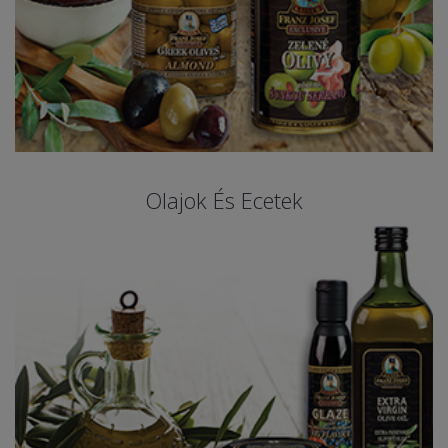
Olajok És Ecetek