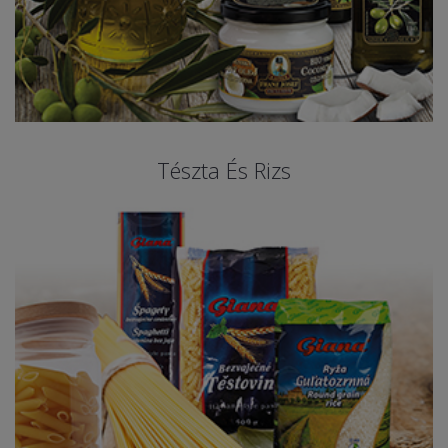
Tészta És Rizs