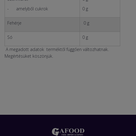
- amelyből cukrok
0 g
Fehérje
0 g
Só
0 g
A megadott adatok terméktől függően változhatnak.
Megértésüket köszönjük.