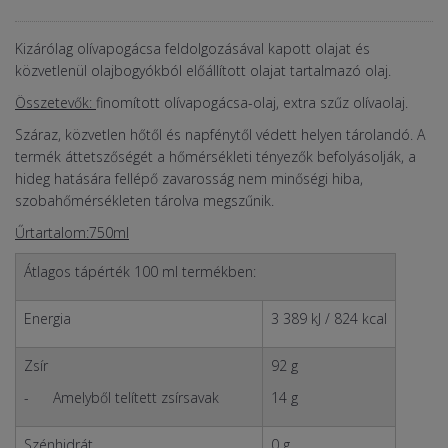
Kizárólag olívapogácsa feldolgozásával kapott olajat és
közvetlenül olajbogyókból előállított olajat tartalmazó olaj.
Összetevők:
finomított olívapogácsa-olaj, extra szűz olívaolaj.
Száraz, közvetlen hőtől és napfénytől védett helyen tárolandó. A
termék áttetszőségét a hőmérsékleti tényezők befolyásolják, a
hideg hatására fellépő zavarosság nem minőségi hiba,
szobahőmérsékleten tárolva megszűnik.
Űrtartalom:
750ml
Átlagos tápérték 100 ml termékben:
Energia
3 389 kJ / 824 kcal
Zsír
92 g
- Amelyből telített zsírsavak
14 g
Szénhidrát
0 g