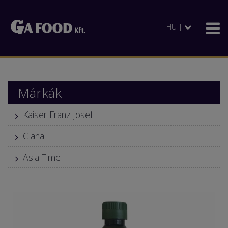
HU |
Márkák
Kaiser Franz Josef
Giana
Asia Time