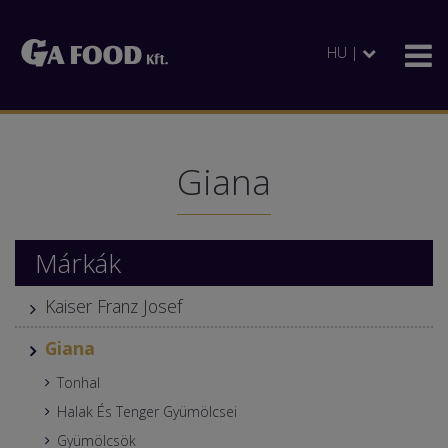
HU |
Giana
Márkák
Kaiser Franz Josef
Giana
Tonhal
Halak És Tenger Gyümölcsei
Gyümölcsök