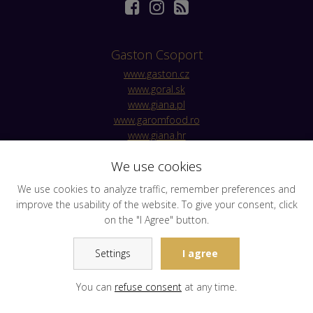
Gaston Csoport
www.gaston.cz
www.goral.sk
www.giana.pl
www.garomfood.ro
www.giana.hr
We use cookies
Márkák
We use cookies to analyze traffic, remember preferences and
www.cirio1856.com
improve the usability of the website. To give your consent, click
www.denigris1889.com
on the "I Agree" button.
www.myzwan.com
www.valfrutta.it
Settings
I agree
You can
refuse consent
at any time.
Cookie-beállítások