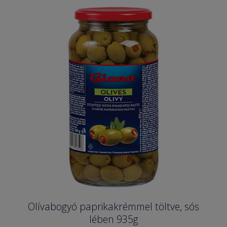
Olívabogyó paprikakrémmel töltve, sós
lében 935g