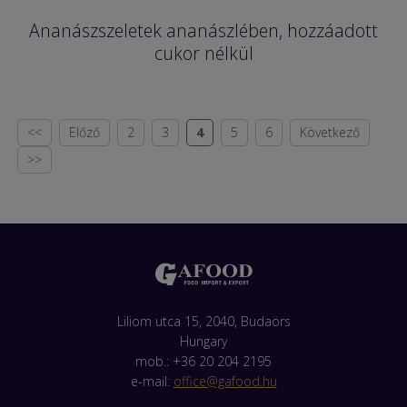
Ananászszeletek ananászlében, hozzáadott
cukor nélkül
<<
Előző
2
3
4
5
6
Következő
>>
Liliom utca 15, 2040, Budaörs
Hungary
mob.: +36 20 204 2195
e-mail:
office@gafood.hu