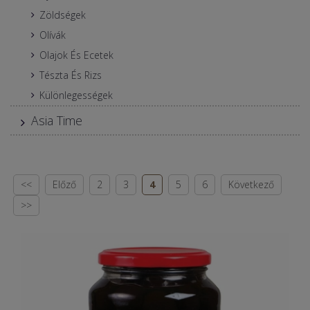
Zöldségek
Olívák
Olajok És Ecetek
Tészta És Rizs
Különlegességek
Asia Time
<<
Előző
2
3
4
5
6
Következő
>>