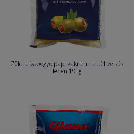
Zöld olívabogyó paprikakrémmel töltve sós
lében 195g