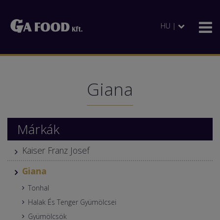
HU |
Giana
Márkák
Kaiser Franz Josef
Giana
Tonhal
Halak És Tenger Gyümölcsei
Gyümölcsök