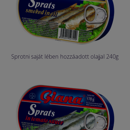
Sprotni saját lében hozzáadott olajjal 240g