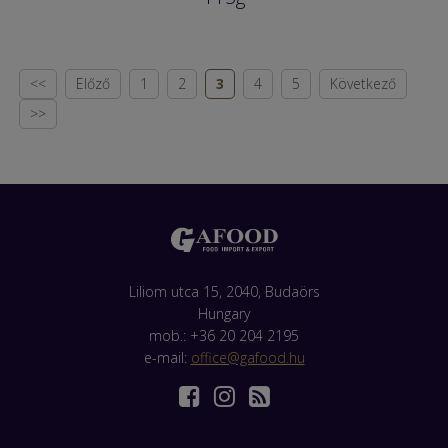
<<
Előző
1
2
3
4
5
Következő
>>
Liliom utca 15, 2040, Budaörs
Hungary
mob.: +36 20 204 2195
e-mail:
office@gafood.hu