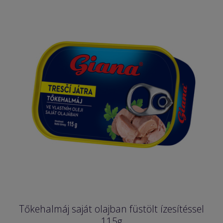
Tőkehalmáj saját olajban füstölt ízesítéssel
115g