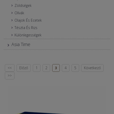
Zöldségek
Olívák
Olajok És Ecetek
Tészta És Rizs
Különlegességek
Asia Time
<<
Előző
1
2
3
4
5
Következő
>>