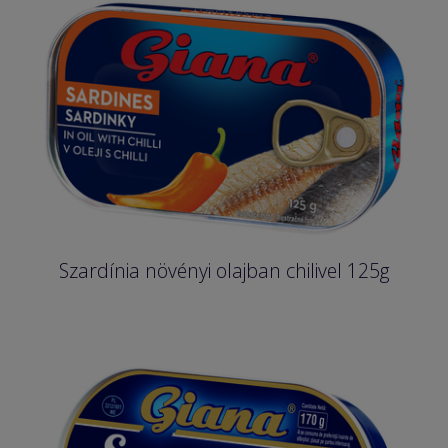
Szardínia növényi olajban chilivel 125g