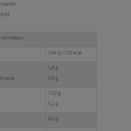
rolandó.
föld.
g termékben:
544 kJ / 130 kcal
5,8 g
írsavak
0,9 g
10,8 g
5,2 g
8,6 g