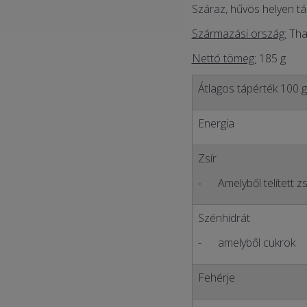
Száraz, hűvös helyen tá
Származási ország:
Thai
Nettó tömeg:
185 g
Átlagos tápérték 100 
Energia
Zsír
- Amelyből telített zs
Szénhidrát
- amelyből cukrok
Fehérje