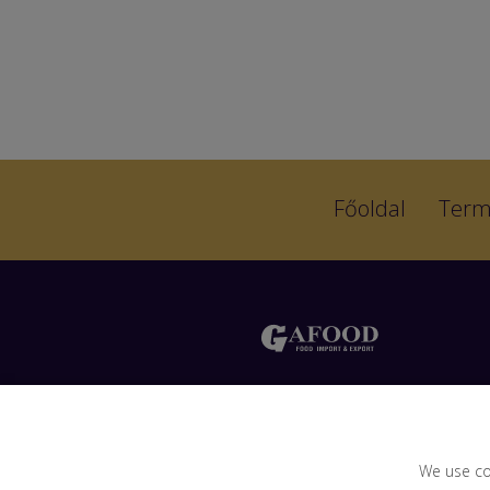
Főoldal
Term
Liliom utca 15, 2040, Budaörs
Hungary
mob.: +36 20 204 2195
We use co
e-mail:
office@gafood.hu