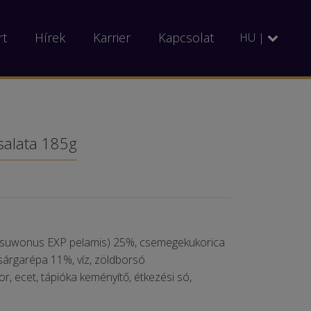
rt
Hírek
Karrier
Kapcsolat
HU |
alata 185g
tsuwonus EXP pelamis) 25%, csemegekukorica
árgarépa 11%, víz, zöldborsó
r, ecet, tápióka keményítő, étkezési só,