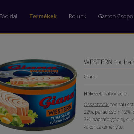
Főoldal
Termékek
Rólunk
Gaston Csopo
WESTERN tonhals
Giana
Hőkezelt halkonzerv.
Összetevők:
tonhal (Ka
22%, paradicsom 12%, s
7%, napraforgóolaj, cuko
kukoricakeményítő.