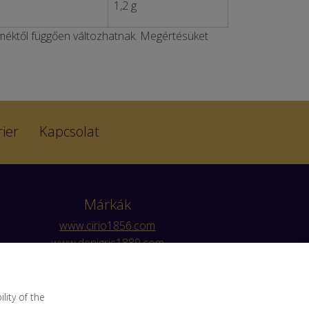
1,2 g
éktől függően változhatnak. Megértésüket
ier
Kapcsolat
Márkák
www.cirio1856.com
www.denigris1889.com
www.myzwan.com
www.valfrutta.it
ity of the