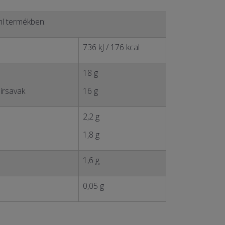
ml termékben:
736 kJ / 176 kcal
18 g
írsavak
16 g
2,2 g
1,8 g
1,6 g
0,05 g