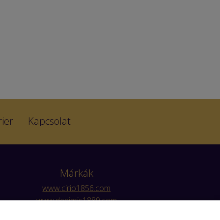
ier
Kapcsolat
Márkák
www.cirio1856.com
www.denigris1889.com
www.myzwan.com