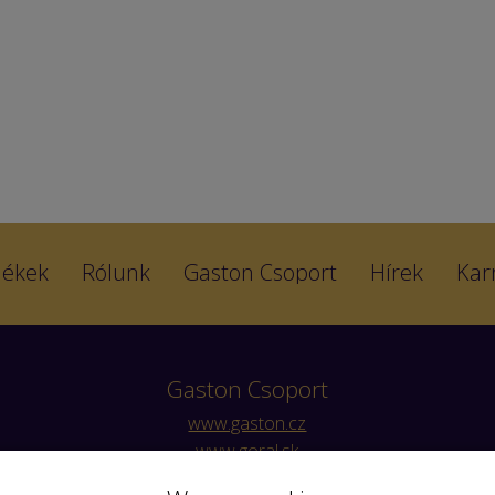
ékek
Rólunk
Gaston Csoport
Hírek
Karr
Gaston Csoport
www.gaston.cz
www.goral.sk
www.giana.pl