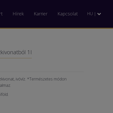
rt
Hírek
Karrier
Kapcsolat
HU |
kivonatból 1l
kivonat, ivóvíz. *Természetes módon
talmaz.
föld.