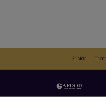
Főoldal
Term
Liliom utca 15, 2040, Budaörs
Hungary