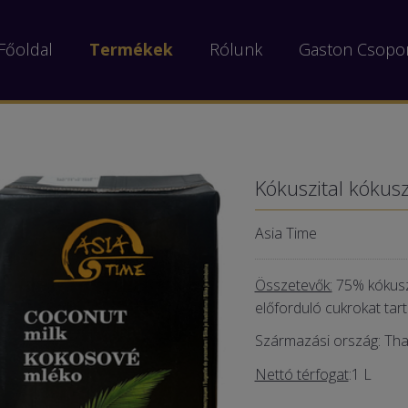
Főoldal
Termékek
Rólunk
Gaston Csopo
Kókuszital kókusz
Asia Time
Összetevők:
75% kókusz
előforduló cukrokat tar
Származási ország: Thai
Nettó térfogat
:1 L