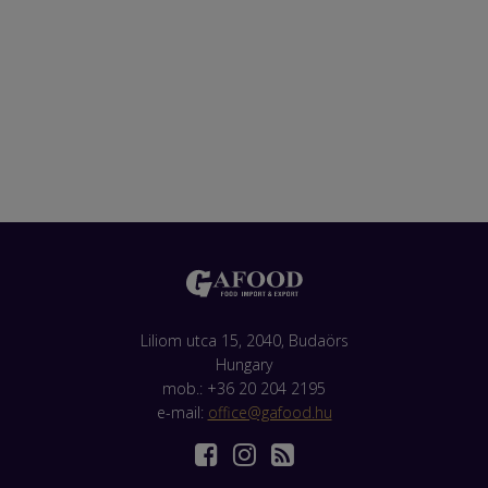
Liliom utca 15, 2040, Budaörs
Hungary
mob.: +36 20 204 2195
e-mail:
office@gafood.hu