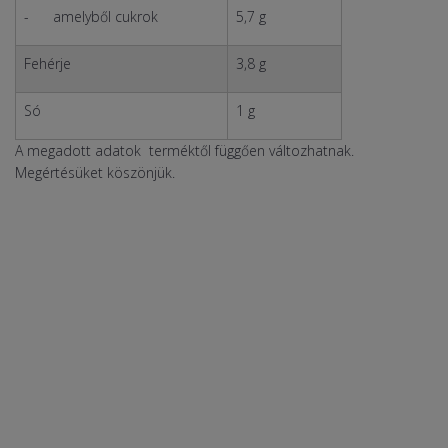
- amelyből cukrok
5,7 g
Fehérje
3,8 g
Só
1 g
A megadott adatok terméktől függően változhatnak.
Megértésüket köszönjük.