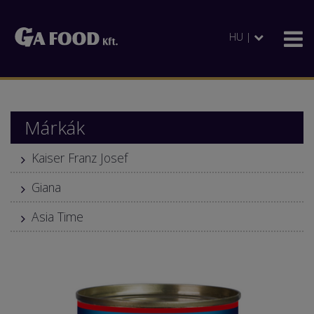
HU |
Márkák
Kaiser Franz Josef
Giana
Asia Time