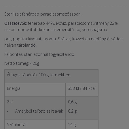
Sterilizált fehérbab paradicsomszószban.
Összetevők:
fehérbab 44%, ivóvíz, paradicsomsűrítmény 22%,
cukor, módosított kukoricakeményítő, só, vöröshagyma
por, paprika kivonat, aroma. Száraz, közvetlen napfénytől védett
helyen tárolandó.
Felbontás után azonnal fogyasztandó.
Nettó tömeg:
420g
Átlagos tápérték 100 g termékben:
Energia
353 kJ / 84 kcal
Zsír
0,6 g
- Amelyből telített zsírsavak
0,2 g
Szénhidrát
14 g