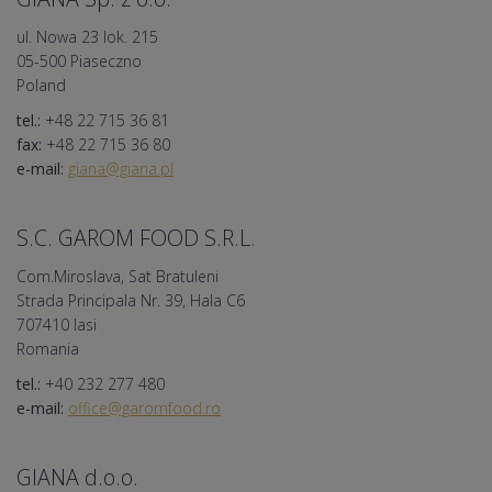
ul. Nowa 23 lok. 215
05-500 Piaseczno
Poland
tel.:
+48 22 715 36 81
fax:
+48 22 715 36 80
e-mail:
giana@giana.pl
S.C. GAROM FOOD S.R.L.
Com.Miroslava, Sat Bratuleni
Strada Principala Nr. 39, Hala C6
707410 Iasi
Romania
tel.:
+40 232 277 480
e-mail:
office@garomfood.ro
GIANA d.o.o.