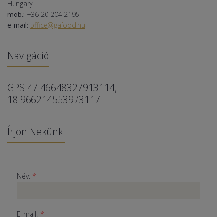
Hungary
mob.:
+36 20 204 2195
e-mail:
office@gafood.hu
Navigáció
GPS:47.46648327913114,
18.966214553973117
Írjon Nekünk!
Név:
*
E-mail:
*