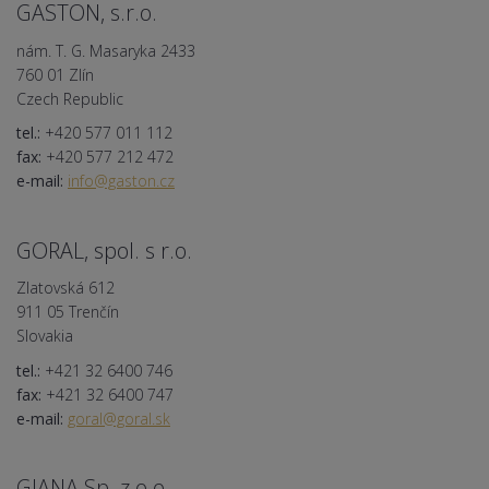
GASTON, s.r.o.
nám. T. G. Masaryka 2433
760 01 Zlín
Czech Republic
tel.:
+420 577 011 112
fax:
+420 577 212 472
e-mail:
info@gaston.cz
GORAL, spol. s r.o.
Zlatovská 612
911 05 Trenčín
Slovakia
tel.:
+421 32 6400 746
fax:
+421 32 6400 747
e-mail:
goral@goral.sk
GIANA Sp. z o.o.