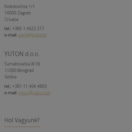
Koledovčina 1/1
10000 Zagreb
Croatia
tel.:
+385 1 4622 217
e-mail:
giana@giana.hr
YUTON d.o.o.
Šumatovačka 8/18
11000 Beograd
Serbia
tel.:
+381 11 404 4850
e-mail:
yuton@yuton.biz
Hol Vagyunk?