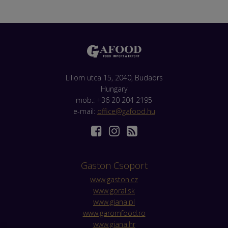
Liliom utca 15, 2040, Budaörs
Hungary
mob.: +36 20 204 2195
e-mail:
office@gafood.hu
Gaston Csoport
www.gaston.cz
www.goral.sk
www.giana.pl
www.garomfood.ro
www.giana.hr